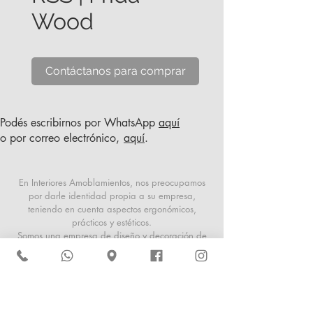
Wood
Contáctanos para comprar
Podés escribirnos por WhatsApp
aquí
o por correo electrónico,
aquí
.
En Interiores Amoblamientos, nos preocupamos
por darle identidad propia a su empresa,
teniendo en cuenta aspectos ergonómicos,
prácticos y estéticos.
Somos una empresa de diseño y decoración de
interiores, que responde a las exigencias del
usuario actual, tanto en aspectos funcionales
como espaciales. Ofrecemos productos de
firmas reconocidas y asesoramiento profesional.