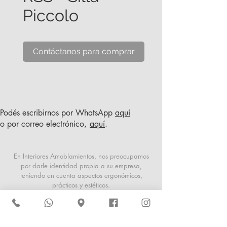
Piccolo
Contáctanos para comprar
Podés escribirnos por WhatsApp
aquí
o por correo electrónico,
aquí
.
En Interiores Amoblamientos, nos preocupamos
por darle identidad propia a su empresa,
teniendo en cuenta aspectos ergonómicos,
prácticos y estéticos.
Somos una empresa de diseño y decoración de
interiores, que responde a las exigencias del
usuario actual, tanto en aspectos funcionales
como espaciales. Ofrecemos productos de