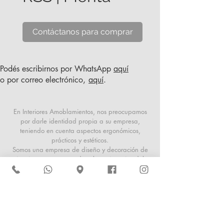
Contáctanos para comprar
Podés escribirnos por WhatsApp
aquí
o por correo electrónico,
aquí
.
En Interiores Amoblamientos, nos preocupamos
por darle identidad propia a su empresa,
teniendo en cuenta aspectos ergonómicos,
prácticos y estéticos.
Somos una empresa de diseño y decoración de
interiores, que responde a las exigencias del
usuario actual, tanto en aspectos funcionales
como espaciales. Ofrecemos productos de
firmas reconocidas y asesoramiento profesional.
San Martín 1026
San Miguel de Tucumán, Tucumán