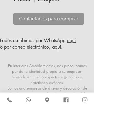
Contáctanos para comprar
Podés escribirnos por WhatsApp
aquí
o por correo electrónico,
aquí
.
En Interiores Amoblamientos, nos preocupamos
por darle identidad propia a su empresa,
teniendo en cuenta aspectos ergonómicos,
prácticos y estéticos.
Somos una empresa de diseño y decoración de
interiores, que responde a las exigencias del
usuario actual, tanto en aspectos funcionales
como espaciales. Ofrecemos productos de
firmas reconocidas y asesoramiento profesional.
San Martín 1026
San Miguel de Tucumán, Tucumán