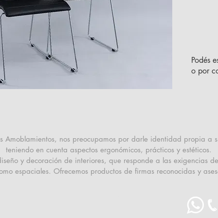
Podés e
o por co
res Amoblamientos, nos preocupamos por darle identidad propia a 
teniendo en cuenta aspectos ergonómicos, prácticos y estéticos.
eño y decoración de interiores, que responde a las exigencias del
como espaciales. Ofrecemos productos de firmas reconocidas y ases
Av. Presidente Perón 1780 - Complejo
n 1026
Yerba Buena Design (Local 10)
Tucumán