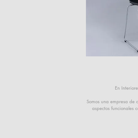
En Interio
Somos una empresa de dis
aspectos funcionales 
San Martí
San Miguel de Tucumán, 