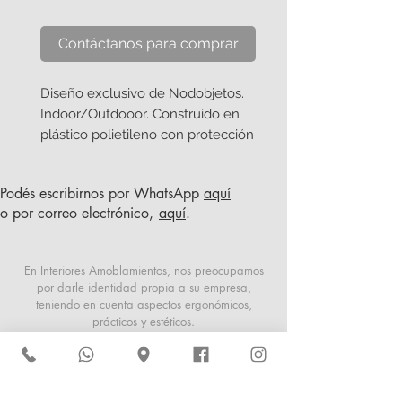
Contáctanos para comprar
Diseño exclusivo de Nodobjetos.
Indoor/Outdooor. Construido en
plástico polietileno con protección
UV para colores duraderos,
altamente resistente a la presión e
Podés escribirnos por WhatsApp
aquí
impacto, material 100% reciclable.
o por correo electrónico,
aquí
.
Además, viene una variante con
Iluminacion LED.
En Interiores Amoblamientos, nos preocupamos
por darle identidad propia a su empresa,
teniendo en cuenta aspectos ergonómicos,
prácticos y estéticos.
Somos una empresa de diseño y decoración de
interiores, que responde a las exigencias del
usuario actual, tanto en aspectos funcionales
como espaciales. Ofrecemos productos de