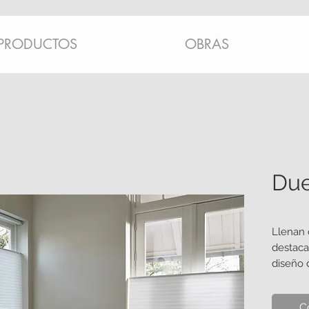
PRODUCTOS
OBRAS
Due
Llenan d
destaca
diseño 
rango d
y delica
C