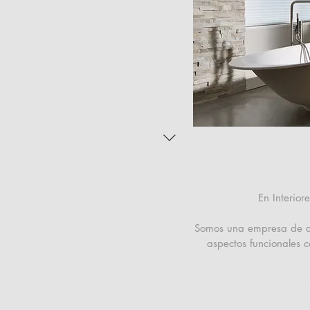
En Interio
Somos una empresa de dis
aspectos funcionales 
San Martí
San Miguel de Tucumán, 