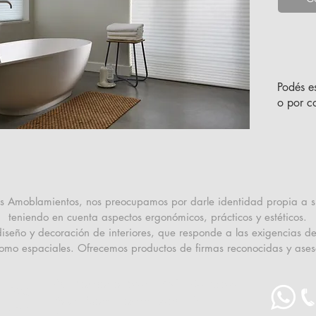
privaci
Architel
un desa
perform
diferenc
Archite
Podés e
la otra
o por co
que inc
acústic
tamaños
con mot
res Amoblamientos, nos preocupamos por darle identidad propia a 
teniendo en cuenta aspectos ergonómicos, prácticos y estéticos.
eño y decoración de interiores, que responde a las exigencias del
como espaciales. Ofrecemos productos de firmas reconocidas y ases
Av. Presidente Perón 1780 - Complejo
n 1026
Yerba Buena Design (Local 10)
Tucumán