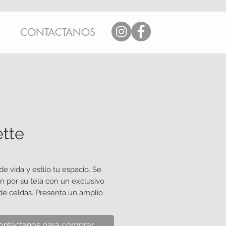
CONTACTANOS
tte
e vida y estilo tu espacio. Se
n por su tela con un exclusivo
de celdas. Presenta un amplio
e opacidades, desde una suave
da luminosidad, hasta la total
ontáctanos para comprar