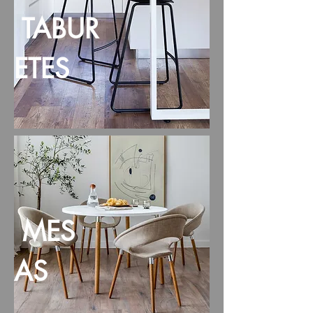
TABUR
ETES
MES
AS