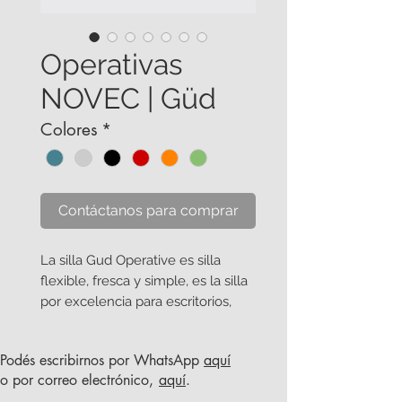
Operativas
NOVEC | Güd
Colores
*
Contáctanos para comprar
La silla Gud Operative es silla
flexible, fresca y simple, es la silla
por excelencia para escritorios,
espacios de reunión o auditorios.
Tanto el color del marco y la
Podés escribirnos por WhatsApp
aquí
estrella vienen en blanco. Viene
o por correo electrónico,
aquí
.
con ajuste lumbar y apoyabrazos